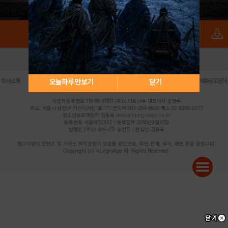
로그인
PC버전
전체앱
|
|
|
|
|
오늘하루 안보기
닫기
회사소개
이용약관
개인정보 처리방침
청소년 보호정책
불법촬영물 신고센터
제휴광고문의
사업자등록번호:119-86-61101 (주)스마트나우 대표이사:송현두
주소: 서울시 금천구 가산디지털1로 171 연락처:063-284-8635 팩스:02-6265-0377
청소년보호책임자:김동욱
desk@hungryapp.co.kr
등록번호:서울아02322 | 등록일자:2016년4월25일
발행인:(주)스마트나우 송현두 | 편집인:김동욱
헝그리앱의 콘텐츠 및 기사는 저작권법의 보호를 받으므로, 무단 전재, 복사, 배포 등을 금합니다.
Copyright (c) HungryApp All Rights Reserved.