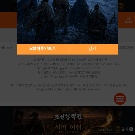
로그인
PC버전
전체앱
|
|
|
|
|
오늘하루 안보기
닫기
회사소개
이용약관
개인정보 처리방침
청소년 보호정책
불법촬영물 신고센터
제휴광고문의
사업자등록번호:119-86-61101 (주)스마트나우 대표이사:송현두
주소: 서울시 금천구 가산디지털1로 171 연락처:063-284-8635 팩스:02-6265-0377
청소년보호책임자:김동욱
desk@hungryapp.co.kr
등록번호:서울아02322 | 등록일자:2016년4월25일
발행인:(주)스마트나우 송현두 | 편집인:김동욱
헝그리앱의 콘텐츠 및 기사는 저작권법의 보호를 받으므로, 무단 전재, 복사, 배포 등을 금합니다.
Copyright (c) HungryApp All Rights Reserved.