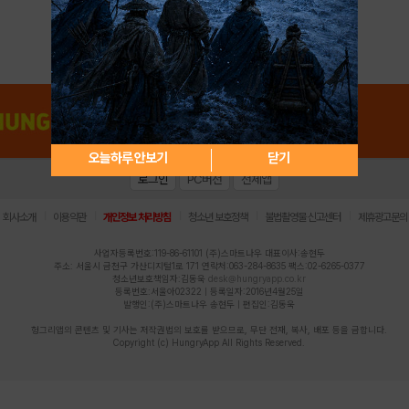
아이디 / 비밀번호 찾기
회원가입
오늘하루 안보기
닫기
로그인
PC버전
전체앱
|
|
|
|
|
회사소개
이용약관
개인정보 처리방침
청소년 보호정책
불법촬영물 신고센터
제휴광고문의
사업자등록번호:119-86-61101 (주)스마트나우 대표이사:송현두
주소: 서울시 금천구 가산디지털1로 171 연락처:063-284-8635 팩스:02-6265-0377
청소년보호책임자:김동욱
desk@hungryapp.co.kr
등록번호:서울아02322 | 등록일자:2016년4월25일
발행인:(주)스마트나우 송현두 | 편집인:김동욱
헝그리앱의 콘텐츠 및 기사는 저작권법의 보호를 받으므로, 무단 전재, 복사, 배포 등을 금합니다.
Copyright (c) HungryApp All Rights Reserved.