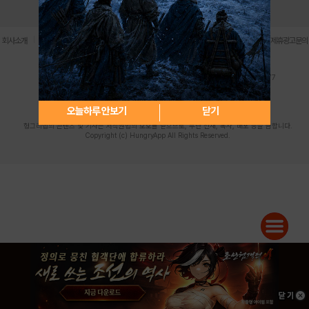
로그인
PC버전
전체앱
|
|
|
|
|
회사소개
이용약관
개인정보 처리방침
청소년 보호정책
불법촬영물 신고센터
제휴광고문의
사업자등록번호:119-86-61101 (주)스마트나우 대표이사:송현두
주소: 서울시 금천구 가산디지털1로 171 연락처:063-284-8635 팩스:02-6265-0377
청소년보호책임자:김동욱
desk@hungryapp.co.kr
등록번호:서울아02322 | 등록일자:2016년4월25일
발행인:(주)스마트나우 송현두 | 편집인:김동욱
오늘하루 안보기
닫기
헝그리앱의 콘텐츠 및 기사는 저작권법의 보호를 받으므로, 무단 전재, 복사, 배포 등을 금합니다.
Copyright (c) HungryApp All Rights Reserved.