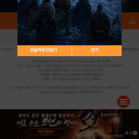
로그인
PC버전
전체앱
|
|
|
|
|
오늘하루 안보기
닫기
회사소개
이용약관
개인정보 처리방침
청소년 보호정책
불법촬영물 신고센터
제휴광고문의
사업자등록번호:119-86-61101 (주)스마트나우 대표이사:송현두
주소: 서울시 금천구 가산디지털1로 171 연락처:063-284-8635 팩스:02-6265-0377
청소년보호책임자:김동욱
desk@hungryapp.co.kr
등록번호:서울아02322 | 등록일자:2016년4월25일
발행인:(주)스마트나우 송현두 | 편집인:김동욱
헝그리앱의 콘텐츠 및 기사는 저작권법의 보호를 받으므로, 무단 전재, 복사, 배포 등을 금합니다.
Copyright (c) HungryApp All Rights Reserved.