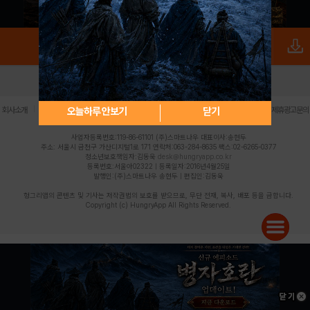
로그인
PC버전
전체앱
|
|
|
|
|
오늘하루 안보기
닫기
회사소개
이용약관
개인정보 처리방침
청소년 보호정책
불법촬영물 신고센터
제휴광고문의
사업자등록번호:119-86-61101 (주)스마트나우 대표이사:송현두
주소: 서울시 금천구 가산디지털1로 171 연락처:063-284-8635 팩스:02-6265-0377
청소년보호책임자:김동욱
desk@hungryapp.co.kr
등록번호:서울아02322 | 등록일자:2016년4월25일
발행인:(주)스마트나우 송현두 | 편집인:김동욱
헝그리앱의 콘텐츠 및 기사는 저작권법의 보호를 받으므로, 무단 전재, 복사, 배포 등을 금합니다.
Copyright (c) HungryApp All Rights Reserved.