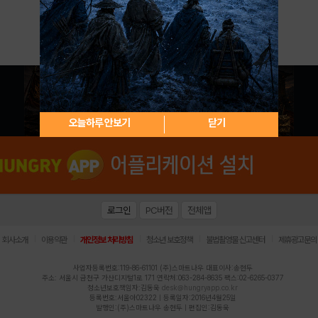
아이디 / 비밀번호 찾기
회원가입
오늘하루 안보기
닫기
로그인
PC버전
전체앱
|
|
|
|
|
회사소개
이용약관
개인정보 처리방침
청소년 보호정책
불법촬영물 신고센터
제휴광고문의
사업자등록번호:119-86-61101 (주)스마트나우 대표이사:송현두
주소: 서울시 금천구 가산디지털1로 171 연락처:063-284-8635 팩스:02-6265-0377
청소년보호책임자:김동욱
desk@hungryapp.co.kr
등록번호:서울아02322 | 등록일자:2016년4월25일
발행인:(주)스마트나우 송현두 | 편집인:김동욱