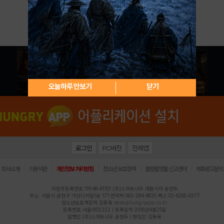
아이디 / 비밀번호 찾기
회원가입
오늘하루 안보기
닫기
로그인
PC버전
전체앱
|
|
|
|
|
회사소개
이용약관
개인정보 처리방침
청소년 보호정책
불법촬영물 신고센터
제휴광고문의
사업자등록번호:119-86-61101 (주)스마트나우 대표이사:송현두
주소: 서울시 금천구 가산디지털1로 171 연락처:063-284-8635 팩스:02-6265-0377
청소년보호책임자:김동욱
desk@hungryapp.co.kr
등록번호:서울아02322 | 등록일자:2016년4월25일
발행인:(주)스마트나우 송현두 | 편집인:김동욱