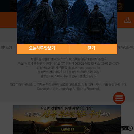
로그인
PC버전
전체앱
|
|
|
|
|
오늘하루 안보기
닫기
회사소개
이용약관
개인정보 처리방침
청소년 보호정책
불법촬영물 신고센터
제휴광고문의
사업자등록번호:119-86-61101 (주)스마트나우 대표이사:송현두
주소: 서울시 금천구 가산디지털1로 171 연락처:063-284-8635 팩스:02-6265-0377
청소년보호책임자:김동욱
desk@hungryapp.co.kr
등록번호:서울아02322 | 등록일자:2016년4월25일
발행인:(주)스마트나우 송현두 | 편집인:김동욱
헝그리앱의 콘텐츠 및 기사는 저작권법의 보호를 받으므로, 무단 전재, 복사, 배포 등을 금합니다.
Copyright (c) HungryApp All Rights Reserved.