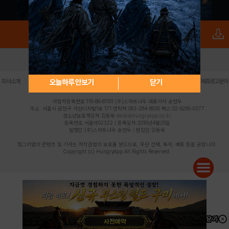
로그인
PC버전
전체앱
|
|
|
|
|
오늘하루 안보기
닫기
회사소개
이용약관
개인정보 처리방침
청소년 보호정책
불법촬영물 신고센터
제휴광고문의
사업자등록번호:119-86-61101 (주)스마트나우 대표이사:송현두
주소: 서울시 금천구 가산디지털1로 171 연락처:063-284-8635 팩스:02-6265-0377
청소년보호책임자:김동욱
desk@hungryapp.co.kr
등록번호:서울아02322 | 등록일자:2016년4월25일
발행인:(주)스마트나우 송현두 | 편집인:김동욱
헝그리앱의 콘텐츠 및 기사는 저작권법의 보호를 받으므로, 무단 전재, 복사, 배포 등을 금합니다.
Copyright (c) HungryApp All Rights Reserved.