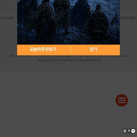
로그인
PC버전
전체앱
|
|
|
|
|
회사소개
이용약관
개인정보 처리방침
청소년 보호정책
불법촬영물 신고센터
제휴광고문의
사업자등록번호:119-86-61101 (주)스마트나우 대표이사:송현두
주소: 서울시 금천구 가산디지털1로 171 연락처:063-284-8635 팩스:02-6265-0377
청소년보호책임자:김동욱
desk@hungryapp.co.kr
등록번호:서울아02322 | 등록일자:2016년4월25일
발행인:(주)스마트나우 송현두 | 편집인:김동욱
오늘하루 안보기
닫기
헝그리앱의 콘텐츠 및 기사는 저작권법의 보호를 받으므로, 무단 전재, 복사, 배포 등을 금합니다.
Copyright (c) HungryApp All Rights Reserved.