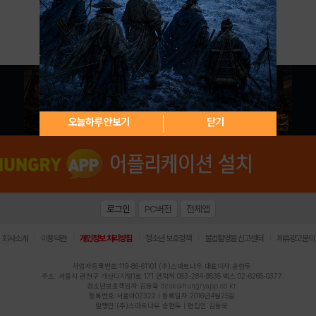
아이디 / 비밀번호 찾기
회원가입
오늘하루 안보기
닫기
로그인
PC버전
전체앱
|
|
|
|
|
회사소개
이용약관
개인정보 처리방침
청소년 보호정책
불법촬영물 신고센터
제휴광고문의
사업자등록번호:119-86-61101 (주)스마트나우 대표이사:송현두
주소: 서울시 금천구 가산디지털1로 171 연락처:063-284-8635 팩스:02-6265-0377
청소년보호책임자:김동욱
desk@hungryapp.co.kr
등록번호:서울아02322 | 등록일자:2016년4월25일
발행인:(주)스마트나우 송현두 | 편집인:김동욱