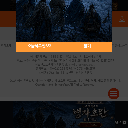
로그인
PC버전
전체앱
|
|
|
|
|
오늘하루 안보기
닫기
회사소개
이용약관
개인정보 처리방침
청소년 보호정책
불법촬영물 신고센터
제휴광고문의
사업자등록번호:119-86-61101 (주)스마트나우 대표이사:송현두
주소: 서울시 금천구 가산디지털1로 171 연락처:063-284-8635 팩스:02-6265-0377
청소년보호책임자:김동욱
desk@hungryapp.co.kr
등록번호:서울아02322 | 등록일자:2016년4월25일
발행인:(주)스마트나우 송현두 | 편집인:김동욱
헝그리앱의 콘텐츠 및 기사는 저작권법의 보호를 받으므로, 무단 전재, 복사, 배포 등을 금합니다.
Copyright (c) HungryApp All Rights Reserved.