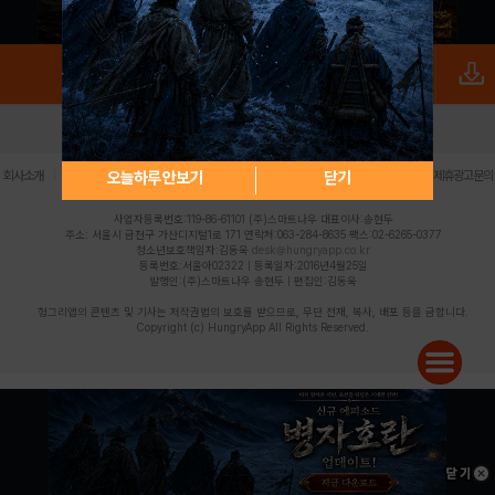
로그인
PC버전
전체앱
|
|
|
|
|
오늘하루 안보기
닫기
회사소개
이용약관
개인정보 처리방침
청소년 보호정책
불법촬영물 신고센터
제휴광고문의
사업자등록번호:119-86-61101 (주)스마트나우 대표이사:송현두
주소: 서울시 금천구 가산디지털1로 171 연락처:063-284-8635 팩스:02-6265-0377
청소년보호책임자:김동욱
desk@hungryapp.co.kr
등록번호:서울아02322 | 등록일자:2016년4월25일
발행인:(주)스마트나우 송현두 | 편집인:김동욱
헝그리앱의 콘텐츠 및 기사는 저작권법의 보호를 받으므로, 무단 전재, 복사, 배포 등을 금합니다.
Copyright (c) HungryApp All Rights Reserved.