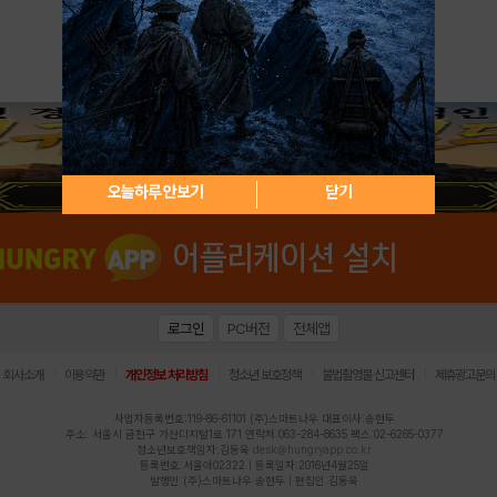
아이디 / 비밀번호 찾기
회원가입
오늘하루 안보기
닫기
로그인
PC버전
전체앱
|
|
|
|
|
회사소개
이용약관
개인정보 처리방침
청소년 보호정책
불법촬영물 신고센터
제휴광고문의
사업자등록번호:119-86-61101 (주)스마트나우 대표이사:송현두
주소: 서울시 금천구 가산디지털1로 171 연락처:063-284-8635 팩스:02-6265-0377
청소년보호책임자:김동욱
desk@hungryapp.co.kr
등록번호:서울아02322 | 등록일자:2016년4월25일
발행인:(주)스마트나우 송현두 | 편집인:김동욱