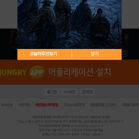
아이디 / 비밀번호 찾기
회원가입
오늘하루 안보기
닫기
로그인
PC버전
전체앱
|
|
|
|
|
회사소개
이용약관
개인정보 처리방침
청소년 보호정책
불법촬영물 신고센터
제휴광고문의
사업자등록번호:119-86-61101 (주)스마트나우 대표이사:송현두
주소: 서울시 금천구 가산디지털1로 171 연락처:063-284-8635 팩스:02-6265-0377
청소년보호책임자:김동욱
desk@hungryapp.co.kr
등록번호:서울아02322 | 등록일자:2016년4월25일
발행인:(주)스마트나우 송현두 | 편집인:김동욱