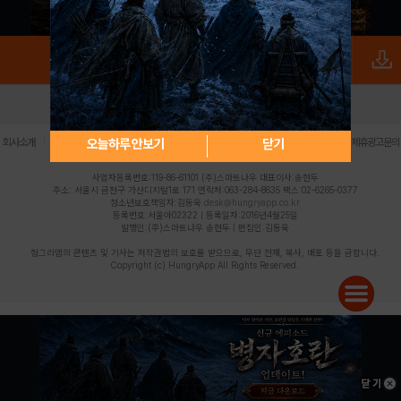
로그인
PC버전
전체앱
|
|
|
|
|
오늘하루 안보기
닫기
회사소개
이용약관
개인정보 처리방침
청소년 보호정책
불법촬영물 신고센터
제휴광고문의
사업자등록번호:119-86-61101 (주)스마트나우 대표이사:송현두
주소: 서울시 금천구 가산디지털1로 171 연락처:063-284-8635 팩스:02-6265-0377
청소년보호책임자:김동욱
desk@hungryapp.co.kr
등록번호:서울아02322 | 등록일자:2016년4월25일
발행인:(주)스마트나우 송현두 | 편집인:김동욱
헝그리앱의 콘텐츠 및 기사는 저작권법의 보호를 받으므로, 무단 전재, 복사, 배포 등을 금합니다.
Copyright (c) HungryApp All Rights Reserved.