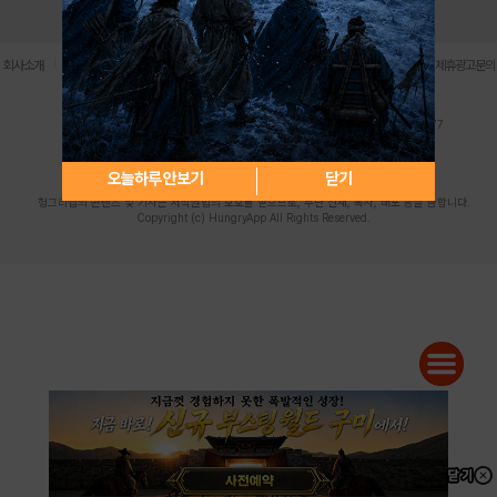
로그인
PC버전
전체앱
|
|
|
|
|
회사소개
이용약관
개인정보 처리방침
청소년 보호정책
불법촬영물 신고센터
제휴광고문의
사업자등록번호:119-86-61101 (주)스마트나우 대표이사:송현두
주소: 서울시 금천구 가산디지털1로 171 연락처:063-284-8635 팩스:02-6265-0377
청소년보호책임자:김동욱
desk@hungryapp.co.kr
등록번호:서울아02322 | 등록일자:2016년4월25일
발행인:(주)스마트나우 송현두 | 편집인:김동욱
오늘하루 안보기
닫기
헝그리앱의 콘텐츠 및 기사는 저작권법의 보호를 받으므로, 무단 전재, 복사, 배포 등을 금합니다.
Copyright (c) HungryApp All Rights Reserved.