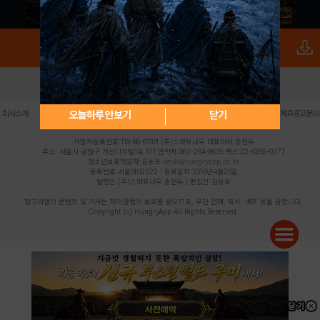
로그인
PC버전
전체앱
|
|
|
|
|
오늘하루 안보기
닫기
회사소개
이용약관
개인정보 처리방침
청소년 보호정책
불법촬영물 신고센터
제휴광고문의
사업자등록번호:119-86-61101 (주)스마트나우 대표이사:송현두
주소: 서울시 금천구 가산디지털1로 171 연락처:063-284-8635 팩스:02-6265-0377
청소년보호책임자:김동욱
desk@hungryapp.co.kr
등록번호:서울아02322 | 등록일자:2016년4월25일
발행인:(주)스마트나우 송현두 | 편집인:김동욱
헝그리앱의 콘텐츠 및 기사는 저작권법의 보호를 받으므로, 무단 전재, 복사, 배포 등을 금합니다.
Copyright (c) HungryApp All Rights Reserved.