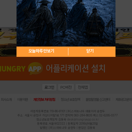
아이디 / 비밀번호 찾기
회원가입
오늘하루 안보기
닫기
로그인
PC버전
전체앱
|
|
|
|
|
회사소개
이용약관
개인정보 처리방침
청소년 보호정책
불법촬영물 신고센터
제휴광고문의
사업자등록번호:119-86-61101 (주)스마트나우 대표이사:송현두
주소: 서울시 금천구 가산디지털1로 171 연락처:063-284-8635 팩스:02-6265-0377
청소년보호책임자:김동욱
desk@hungryapp.co.kr
등록번호:서울아02322 | 등록일자:2016년4월25일
발행인:(주)스마트나우 송현두 | 편집인:김동욱