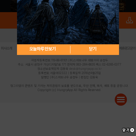
로그인
PC버전
전체앱
|
|
|
|
|
오늘하루 안보기
닫기
회사소개
이용약관
개인정보 처리방침
청소년 보호정책
불법촬영물 신고센터
제휴광고문의
사업자등록번호:119-86-61101 (주)스마트나우 대표이사:송현두
주소: 서울시 금천구 가산디지털1로 171 연락처:063-284-8635 팩스:02-6265-0377
청소년보호책임자:김동욱
desk@hungryapp.co.kr
등록번호:서울아02322 | 등록일자:2016년4월25일
발행인:(주)스마트나우 송현두 | 편집인:김동욱
헝그리앱의 콘텐츠 및 기사는 저작권법의 보호를 받으므로, 무단 전재, 복사, 배포 등을 금합니다.
Copyright (c) HungryApp All Rights Reserved.