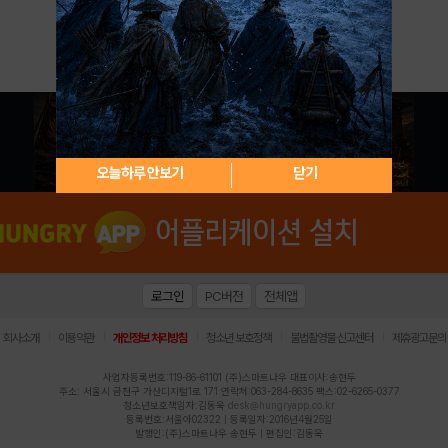
아이디 / 비밀번호 찾기
회원가입
오늘하루 안보기
닫기
로그인
PC버전
전체앱
|
|
|
|
|
회사소개
이용약관
개인정보 처리방침
청소년 보호정책
불법촬영물 신고센터
제휴광고문의
사업자등록번호:119-86-61101 (주)스마트나우 대표이사:송현두
주소: 서울시 금천구 가산디지털1로 171 연락처:063-284-8635 팩스:02-6265-0377
청소년보호책임자:김동욱
desk@hungryapp.co.kr
등록번호:서울아02322 | 등록일자:2016년4월25일
발행인:(주)스마트나우 송현두 | 편집인:김동욱