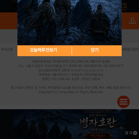
로그인
PC버전
전체앱
|
|
|
|
|
오늘하루 안보기
닫기
회사소개
이용약관
개인정보 처리방침
청소년 보호정책
불법촬영물 신고센터
제휴광고문의
사업자등록번호:119-86-61101 (주)스마트나우 대표이사:송현두
주소: 서울시 금천구 가산디지털1로 171 연락처:063-284-8635 팩스:02-6265-0377
청소년보호책임자:김동욱
desk@hungryapp.co.kr
등록번호:서울아02322 | 등록일자:2016년4월25일
발행인:(주)스마트나우 송현두 | 편집인:김동욱
헝그리앱의 콘텐츠 및 기사는 저작권법의 보호를 받으므로, 무단 전재, 복사, 배포 등을 금합니다.
Copyright (c) HungryApp All Rights Reserved.