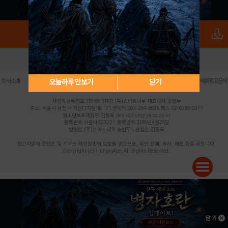
로그인
PC버전
전체앱
|
|
|
|
|
오늘하루 안보기
닫기
회사소개
이용약관
개인정보 처리방침
청소년 보호정책
불법촬영물 신고센터
제휴광고문의
사업자등록번호:119-86-61101 (주)스마트나우 대표이사:송현두
주소: 서울시 금천구 가산디지털1로 171 연락처:063-284-8635 팩스:02-6265-0377
청소년보호책임자:김동욱
desk@hungryapp.co.kr
등록번호:서울아02322 | 등록일자:2016년4월25일
발행인:(주)스마트나우 송현두 | 편집인:김동욱
헝그리앱의 콘텐츠 및 기사는 저작권법의 보호를 받으므로, 무단 전재, 복사, 배포 등을 금합니다.
Copyright (c) HungryApp All Rights Reserved.