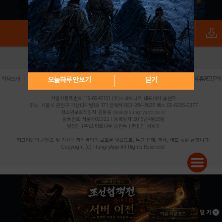
로그인
PC버전
전체앱
|
|
|
|
|
오늘하루 안보기
닫기
회사소개
이용약관
개인정보 처리방침
청소년 보호정책
불법촬영물 신고센터
제휴광고문의
사업자등록번호:119-86-61101 (주)스마트나우 대표이사:송현두
주소: 서울시 금천구 가산디지털1로 171 연락처:063-284-8635 팩스:02-6265-0377
청소년보호책임자:김동욱
desk@hungryapp.co.kr
등록번호:서울아02322 | 등록일자:2016년4월25일
발행인:(주)스마트나우 송현두 | 편집인:김동욱
헝그리앱의 콘텐츠 및 기사는 저작권법의 보호를 받으므로, 무단 전재, 복사, 배포 등을 금합니다.
Copyright (c) HungryApp All Rights Reserved.