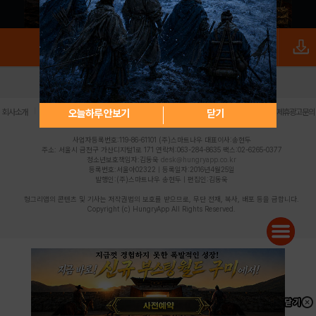
로그인
PC버전
전체앱
|
|
|
|
|
오늘하루 안보기
닫기
회사소개
이용약관
개인정보 처리방침
청소년 보호정책
불법촬영물 신고센터
제휴광고문의
사업자등록번호:119-86-61101 (주)스마트나우 대표이사:송현두
주소: 서울시 금천구 가산디지털1로 171 연락처:063-284-8635 팩스:02-6265-0377
청소년보호책임자:김동욱
desk@hungryapp.co.kr
등록번호:서울아02322 | 등록일자:2016년4월25일
발행인:(주)스마트나우 송현두 | 편집인:김동욱
헝그리앱의 콘텐츠 및 기사는 저작권법의 보호를 받으므로, 무단 전재, 복사, 배포 등을 금합니다.
Copyright (c) HungryApp All Rights Reserved.