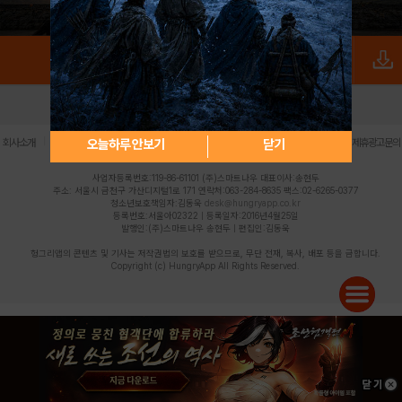
로그인
PC버전
전체앱
|
|
|
|
|
오늘하루 안보기
닫기
회사소개
이용약관
개인정보 처리방침
청소년 보호정책
불법촬영물 신고센터
제휴광고문의
사업자등록번호:119-86-61101 (주)스마트나우 대표이사:송현두
주소: 서울시 금천구 가산디지털1로 171 연락처:063-284-8635 팩스:02-6265-0377
청소년보호책임자:김동욱
desk@hungryapp.co.kr
등록번호:서울아02322 | 등록일자:2016년4월25일
발행인:(주)스마트나우 송현두 | 편집인:김동욱
헝그리앱의 콘텐츠 및 기사는 저작권법의 보호를 받으므로, 무단 전재, 복사, 배포 등을 금합니다.
Copyright (c) HungryApp All Rights Reserved.