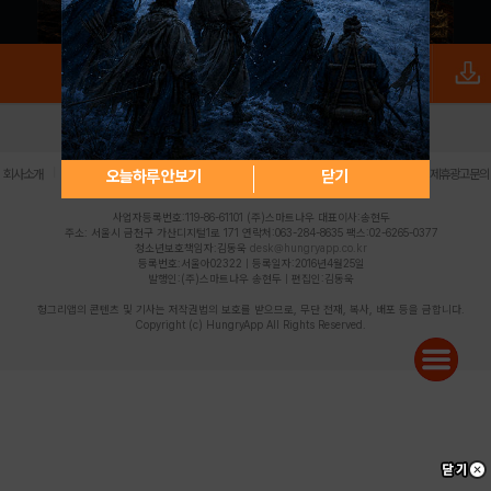
로그인
PC버전
전체앱
|
|
|
|
|
오늘하루 안보기
닫기
회사소개
이용약관
개인정보 처리방침
청소년 보호정책
불법촬영물 신고센터
제휴광고문의
사업자등록번호:119-86-61101 (주)스마트나우 대표이사:송현두
주소: 서울시 금천구 가산디지털1로 171 연락처:063-284-8635 팩스:02-6265-0377
청소년보호책임자:김동욱
desk@hungryapp.co.kr
등록번호:서울아02322 | 등록일자:2016년4월25일
발행인:(주)스마트나우 송현두 | 편집인:김동욱
헝그리앱의 콘텐츠 및 기사는 저작권법의 보호를 받으므로, 무단 전재, 복사, 배포 등을 금합니다.
Copyright (c) HungryApp All Rights Reserved.