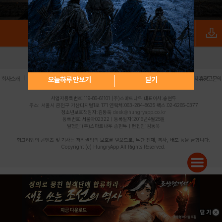
로그인
PC버전
전체앱
|
|
|
|
|
오늘하루 안보기
닫기
회사소개
이용약관
개인정보 처리방침
청소년 보호정책
불법촬영물 신고센터
제휴광고문의
사업자등록번호:119-86-61101 (주)스마트나우 대표이사:송현두
주소: 서울시 금천구 가산디지털1로 171 연락처:063-284-8635 팩스:02-6265-0377
청소년보호책임자:김동욱
desk@hungryapp.co.kr
등록번호:서울아02322 | 등록일자:2016년4월25일
발행인:(주)스마트나우 송현두 | 편집인:김동욱
헝그리앱의 콘텐츠 및 기사는 저작권법의 보호를 받으므로, 무단 전재, 복사, 배포 등을 금합니다.
Copyright (c) HungryApp All Rights Reserved.