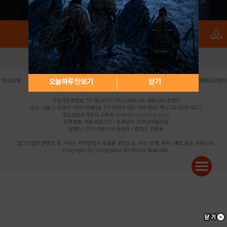
로그인
PC버전
전체앱
|
|
|
|
|
오늘하루 안보기
닫기
회사소개
이용약관
개인정보 처리방침
청소년 보호정책
불법촬영물 신고센터
제휴광고문의
사업자등록번호:119-86-61101 (주)스마트나우 대표이사:송현두
주소: 서울시 금천구 가산디지털1로 171 연락처:063-284-8635 팩스:02-6265-0377
청소년보호책임자:김동욱
desk@hungryapp.co.kr
등록번호:서울아02322 | 등록일자:2016년4월25일
발행인:(주)스마트나우 송현두 | 편집인:김동욱
헝그리앱의 콘텐츠 및 기사는 저작권법의 보호를 받으므로, 무단 전재, 복사, 배포 등을 금합니다.
Copyright (c) HungryApp All Rights Reserved.