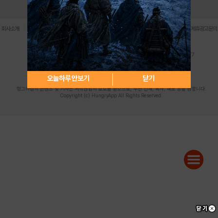
로그인
PC버전
전체앱
|
|
|
|
|
회사소개
이용약관
개인정보 처리방침
청소년 보호정책
불법촬영물 신고센터
제휴광고문의
사업자등록번호:119-86-61101 (주)스마트나우 대표이사:송현두
주소: 서울시 금천구 가산디지털1로 171 연락처:063-284-8635 팩스:02-6265-0377
청소년보호책임자:김동욱
desk@hungryapp.co.kr
등록번호:서울아02322 | 등록일자:2016년4월25일
발행인:(주)스마트나우 송현두 | 편집인:김동욱
오늘하루 안보기
닫기
헝그리앱의 콘텐츠 및 기사는 저작권법의 보호를 받으므로, 무단 전재, 복사, 배포 등을 금합니다.
Copyright (c) HungryApp All Rights Reserved.