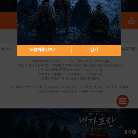
로그인
PC버전
전체앱
|
|
|
|
|
오늘하루 안보기
닫기
회사소개
이용약관
개인정보 처리방침
청소년 보호정책
불법촬영물 신고센터
제휴광고문의
사업자등록번호:119-86-61101 (주)스마트나우 대표이사:송현두
주소: 서울시 금천구 가산디지털1로 171 연락처:063-284-8635 팩스:02-6265-0377
청소년보호책임자:김동욱
desk@hungryapp.co.kr
등록번호:서울아02322 | 등록일자:2016년4월25일
발행인:(주)스마트나우 송현두 | 편집인:김동욱
헝그리앱의 콘텐츠 및 기사는 저작권법의 보호를 받으므로, 무단 전재, 복사, 배포 등을 금합니다.
Copyright (c) HungryApp All Rights Reserved.