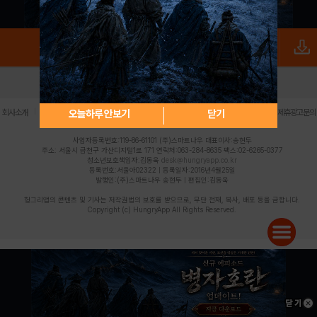
로그인
PC버전
전체앱
|
|
|
|
|
오늘하루 안보기
닫기
회사소개
이용약관
개인정보 처리방침
청소년 보호정책
불법촬영물 신고센터
제휴광고문의
사업자등록번호:119-86-61101 (주)스마트나우 대표이사:송현두
주소: 서울시 금천구 가산디지털1로 171 연락처:063-284-8635 팩스:02-6265-0377
청소년보호책임자:김동욱
desk@hungryapp.co.kr
등록번호:서울아02322 | 등록일자:2016년4월25일
발행인:(주)스마트나우 송현두 | 편집인:김동욱
헝그리앱의 콘텐츠 및 기사는 저작권법의 보호를 받으므로, 무단 전재, 복사, 배포 등을 금합니다.
Copyright (c) HungryApp All Rights Reserved.