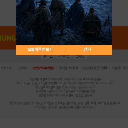
아이디 / 비밀번호 찾기
회원가입
오늘하루 안보기
닫기
로그인
PC버전
전체앱
|
|
|
|
|
회사소개
이용약관
개인정보 처리방침
청소년 보호정책
불법촬영물 신고센터
제휴광고문의
사업자등록번호:119-86-61101 (주)스마트나우 대표이사:송현두
주소: 서울시 금천구 가산디지털1로 171 연락처:063-284-8635 팩스:02-6265-0377
청소년보호책임자:김동욱
desk@hungryapp.co.kr
등록번호:서울아02322 | 등록일자:2016년4월25일
발행인:(주)스마트나우 송현두 | 편집인:김동욱
헝그리앱의 콘텐츠 및 기사는 저작권법의 보호를 받으므로, 무단 전재, 복사, 배포 등을 금합니다.
Copyright (c) HungryApp All Rights Reserved.