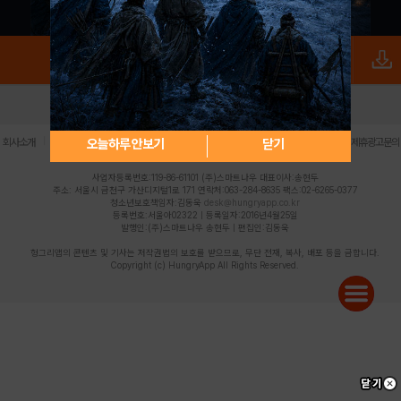
로그인
PC버전
전체앱
|
|
|
|
|
오늘하루 안보기
닫기
회사소개
이용약관
개인정보 처리방침
청소년 보호정책
불법촬영물 신고센터
제휴광고문의
사업자등록번호:119-86-61101 (주)스마트나우 대표이사:송현두
주소: 서울시 금천구 가산디지털1로 171 연락처:063-284-8635 팩스:02-6265-0377
청소년보호책임자:김동욱
desk@hungryapp.co.kr
등록번호:서울아02322 | 등록일자:2016년4월25일
발행인:(주)스마트나우 송현두 | 편집인:김동욱
헝그리앱의 콘텐츠 및 기사는 저작권법의 보호를 받으므로, 무단 전재, 복사, 배포 등을 금합니다.
Copyright (c) HungryApp All Rights Reserved.