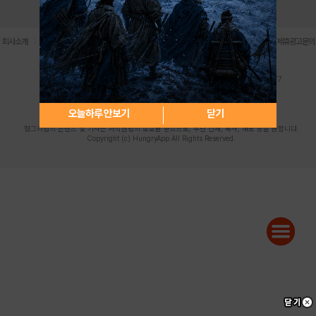
로그인
PC버전
전체앱
|
|
|
|
|
회사소개
이용약관
개인정보 처리방침
청소년 보호정책
불법촬영물 신고센터
제휴광고문의
사업자등록번호:119-86-61101 (주)스마트나우 대표이사:송현두
주소: 서울시 금천구 가산디지털1로 171 연락처:063-284-8635 팩스:02-6265-0377
청소년보호책임자:김동욱
desk@hungryapp.co.kr
등록번호:서울아02322 | 등록일자:2016년4월25일
발행인:(주)스마트나우 송현두 | 편집인:김동욱
오늘하루 안보기
닫기
헝그리앱의 콘텐츠 및 기사는 저작권법의 보호를 받으므로, 무단 전재, 복사, 배포 등을 금합니다.
Copyright (c) HungryApp All Rights Reserved.