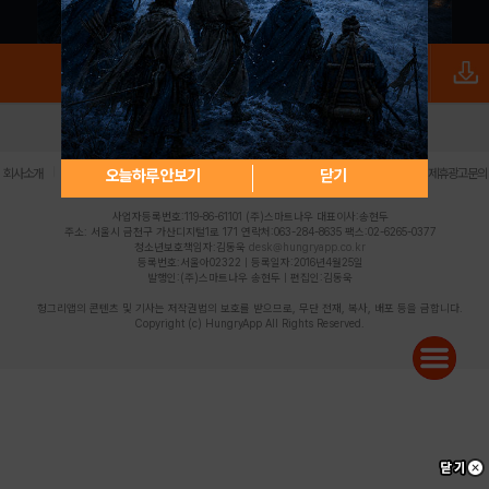
로그인
PC버전
전체앱
|
|
|
|
|
오늘하루 안보기
닫기
회사소개
이용약관
개인정보 처리방침
청소년 보호정책
불법촬영물 신고센터
제휴광고문의
사업자등록번호:119-86-61101 (주)스마트나우 대표이사:송현두
주소: 서울시 금천구 가산디지털1로 171 연락처:063-284-8635 팩스:02-6265-0377
청소년보호책임자:김동욱
desk@hungryapp.co.kr
등록번호:서울아02322 | 등록일자:2016년4월25일
발행인:(주)스마트나우 송현두 | 편집인:김동욱
헝그리앱의 콘텐츠 및 기사는 저작권법의 보호를 받으므로, 무단 전재, 복사, 배포 등을 금합니다.
Copyright (c) HungryApp All Rights Reserved.