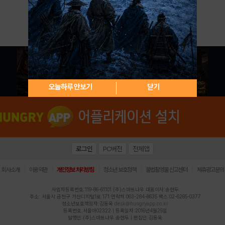
아이디 / 비밀번호 찾기
회원가입
오늘하루 안보기
닫기
로그인
PC버전
전체앱
|
|
|
|
|
회사소개
이용약관
개인정보 처리방침
청소년 보호정책
불법촬영물 신고센터
제휴광고문의
사업자등록번호:119-86-61101 (주)스마트나우 대표이사:송현두
주소: 서울시 금천구 가산디지털1로 171 연락처:063-284-8635 팩스:02-6265-0377
청소년보호책임자:김동욱
desk@hungryapp.co.kr
등록번호:서울아02322 | 등록일자:2016년4월25일
발행인:(주)스마트나우 송현두 | 편집인:김동욱