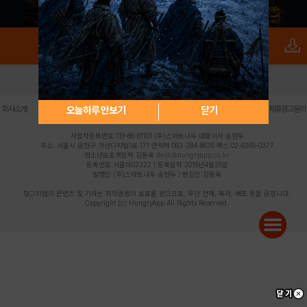
로그인
PC버전
전체앱
|
|
|
|
|
오늘하루 안보기
닫기
회사소개
이용약관
개인정보 처리방침
청소년 보호정책
불법촬영물 신고센터
제휴광고문의
사업자등록번호:119-86-61101 (주)스마트나우 대표이사:송현두
주소: 서울시 금천구 가산디지털1로 171 연락처:063-284-8635 팩스:02-6265-0377
청소년보호책임자:김동욱
desk@hungryapp.co.kr
등록번호:서울아02322 | 등록일자:2016년4월25일
발행인:(주)스마트나우 송현두 | 편집인:김동욱
헝그리앱의 콘텐츠 및 기사는 저작권법의 보호를 받으므로, 무단 전재, 복사, 배포 등을 금합니다.
Copyright (c) HungryApp All Rights Reserved.