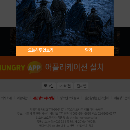
아이디 / 비밀번호 찾기
회원가입
오늘하루 안보기
닫기
로그인
PC버전
전체앱
|
|
|
|
|
회사소개
이용약관
개인정보 처리방침
청소년 보호정책
불법촬영물 신고센터
제휴광고문의
사업자등록번호:119-86-61101 (주)스마트나우 대표이사:송현두
주소: 서울시 금천구 가산디지털1로 171 연락처:063-284-8635 팩스:02-6265-0377
청소년보호책임자:김동욱
desk@hungryapp.co.kr
등록번호:서울아02322 | 등록일자:2016년4월25일
발행인:(주)스마트나우 송현두 | 편집인:김동욱