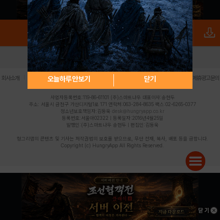
로그인
PC버전
전체앱
|
|
|
|
|
오늘하루 안보기
닫기
회사소개
이용약관
개인정보 처리방침
청소년 보호정책
불법촬영물 신고센터
제휴광고문의
사업자등록번호:119-86-61101 (주)스마트나우 대표이사:송현두
주소: 서울시 금천구 가산디지털1로 171 연락처:063-284-8635 팩스:02-6265-0377
청소년보호책임자:김동욱
desk@hungryapp.co.kr
등록번호:서울아02322 | 등록일자:2016년4월25일
발행인:(주)스마트나우 송현두 | 편집인:김동욱
헝그리앱의 콘텐츠 및 기사는 저작권법의 보호를 받으므로, 무단 전재, 복사, 배포 등을 금합니다.
Copyright (c) HungryApp All Rights Reserved.