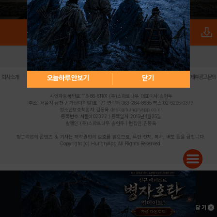
로그인
PC버전
전체앱
|
|
|
|
|
오늘하루 안보기
닫기
회사소개
이용약관
개인정보 처리방침
청소년 보호정책
불법촬영물 신고센터
제휴광고문의
사업자등록번호:119-86-61101 (주)스마트나우 대표이사:송현두
주소: 서울시 금천구 가산디지털1로 171 연락처:063-284-8635 팩스:02-6265-0377
청소년보호책임자:김동욱
desk@hungryapp.co.kr
등록번호:서울아02322 | 등록일자:2016년4월25일
발행인:(주)스마트나우 송현두 | 편집인:김동욱
헝그리앱의 콘텐츠 및 기사는 저작권법의 보호를 받으므로, 무단 전재, 복사, 배포 등을 금합니다.
Copyright (c) HungryApp All Rights Reserved.