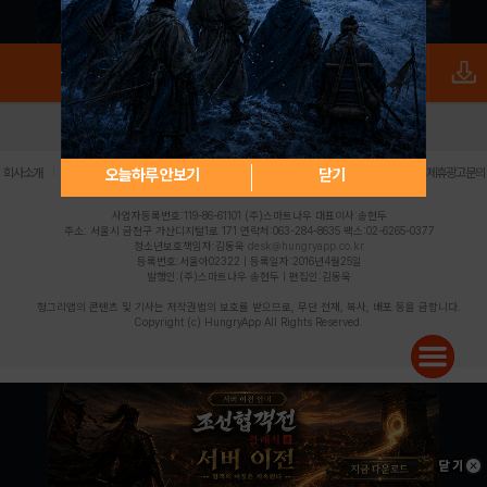
로그인
PC버전
전체앱
|
|
|
|
|
오늘하루 안보기
닫기
회사소개
이용약관
개인정보 처리방침
청소년 보호정책
불법촬영물 신고센터
제휴광고문의
사업자등록번호:119-86-61101 (주)스마트나우 대표이사:송현두
주소: 서울시 금천구 가산디지털1로 171 연락처:063-284-8635 팩스:02-6265-0377
청소년보호책임자:김동욱
desk@hungryapp.co.kr
등록번호:서울아02322 | 등록일자:2016년4월25일
발행인:(주)스마트나우 송현두 | 편집인:김동욱
헝그리앱의 콘텐츠 및 기사는 저작권법의 보호를 받으므로, 무단 전재, 복사, 배포 등을 금합니다.
Copyright (c) HungryApp All Rights Reserved.