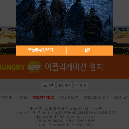
아이디 / 비밀번호 찾기
회원가입
오늘하루 안보기
닫기
로그인
PC버전
전체앱
|
|
|
|
|
회사소개
이용약관
개인정보 처리방침
청소년 보호정책
불법촬영물 신고센터
제휴광고문의
사업자등록번호:119-86-61101 (주)스마트나우 대표이사:송현두
주소: 서울시 금천구 가산디지털1로 171 연락처:063-284-8635 팩스:02-6265-0377
청소년보호책임자:김동욱
desk@hungryapp.co.kr
등록번호:서울아02322 | 등록일자:2016년4월25일
발행인:(주)스마트나우 송현두 | 편집인:김동욱