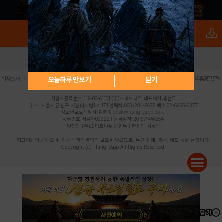
로그인
PC버전
전체앱
|
|
|
|
|
오늘하루 안보기
닫기
회사소개
이용약관
개인정보 처리방침
청소년 보호정책
불법촬영물 신고센터
제휴광고문의
사업자등록번호:119-86-61101 (주)스마트나우 대표이사:송현두
주소: 서울시 금천구 가산디지털1로 171 연락처:063-284-8635 팩스:02-6265-0377
청소년보호책임자:김동욱
desk@hungryapp.co.kr
등록번호:서울아02322 | 등록일자:2016년4월25일
발행인:(주)스마트나우 송현두 | 편집인:김동욱
헝그리앱의 콘텐츠 및 기사는 저작권법의 보호를 받으므로, 무단 전재, 복사, 배포 등을 금합니다.
Copyright (c) HungryApp All Rights Reserved.