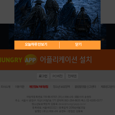
아이디 / 비밀번호 찾기
회원가입
오늘하루 안보기
닫기
로그인
PC버전
전체앱
|
|
|
|
|
회사소개
이용약관
개인정보 처리방침
청소년 보호정책
불법촬영물 신고센터
제휴광고문의
사업자등록번호:119-86-61101 (주)스마트나우 대표이사:송현두
주소: 서울시 금천구 가산디지털1로 171 연락처:063-284-8635 팩스:02-6265-0377
청소년보호책임자:김동욱
desk@hungryapp.co.kr
등록번호:서울아02322 | 등록일자:2016년4월25일
발행인:(주)스마트나우 송현두 | 편집인:김동욱