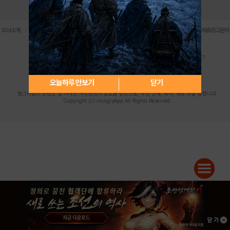
로그인
PC버전
전체앱
|
|
|
|
|
회사소개
이용약관
개인정보 처리방침
청소년 보호정책
불법촬영물 신고센터
제휴광고문의
사업자등록번호:119-86-61101 (주)스마트나우 대표이사:송현두
주소: 서울시 금천구 가산디지털1로 171 연락처:063-284-8635 팩스:02-6265-0377
청소년보호책임자:김동욱
desk@hungryapp.co.kr
등록번호:서울아02322 | 등록일자:2016년4월25일
발행인:(주)스마트나우 송현두 | 편집인:김동욱
오늘하루 안보기
닫기
헝그리앱의 콘텐츠 및 기사는 저작권법의 보호를 받으므로, 무단 전재, 복사, 배포 등을 금합니다.
Copyright (c) HungryApp All Rights Reserved.