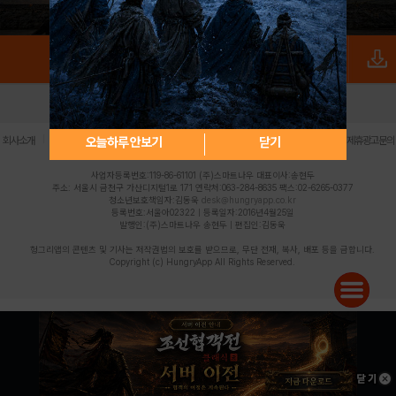
로그인
PC버전
전체앱
|
|
|
|
|
오늘하루 안보기
닫기
회사소개
이용약관
개인정보 처리방침
청소년 보호정책
불법촬영물 신고센터
제휴광고문의
사업자등록번호:119-86-61101 (주)스마트나우 대표이사:송현두
주소: 서울시 금천구 가산디지털1로 171 연락처:063-284-8635 팩스:02-6265-0377
청소년보호책임자:김동욱
desk@hungryapp.co.kr
등록번호:서울아02322 | 등록일자:2016년4월25일
발행인:(주)스마트나우 송현두 | 편집인:김동욱
헝그리앱의 콘텐츠 및 기사는 저작권법의 보호를 받으므로, 무단 전재, 복사, 배포 등을 금합니다.
Copyright (c) HungryApp All Rights Reserved.