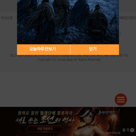
로그인
PC버전
전체앱
|
|
|
|
|
회사소개
이용약관
개인정보 처리방침
청소년 보호정책
불법촬영물 신고센터
제휴광고문의
사업자등록번호:119-86-61101 (주)스마트나우 대표이사:송현두
주소: 서울시 금천구 가산디지털1로 171 연락처:063-284-8635 팩스:02-6265-0377
청소년보호책임자:김동욱
desk@hungryapp.co.kr
등록번호:서울아02322 | 등록일자:2016년4월25일
발행인:(주)스마트나우 송현두 | 편집인:김동욱
오늘하루 안보기
닫기
헝그리앱의 콘텐츠 및 기사는 저작권법의 보호를 받으므로, 무단 전재, 복사, 배포 등을 금합니다.
Copyright (c) HungryApp All Rights Reserved.