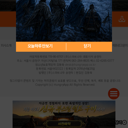
로그인
PC버전
전체앱
|
|
|
|
|
오늘하루 안보기
닫기
회사소개
이용약관
개인정보 처리방침
청소년 보호정책
불법촬영물 신고센터
제휴광고문의
사업자등록번호:119-86-61101 (주)스마트나우 대표이사:송현두
주소: 서울시 금천구 가산디지털1로 171 연락처:063-284-8635 팩스:02-6265-0377
청소년보호책임자:김동욱
desk@hungryapp.co.kr
등록번호:서울아02322 | 등록일자:2016년4월25일
발행인:(주)스마트나우 송현두 | 편집인:김동욱
헝그리앱의 콘텐츠 및 기사는 저작권법의 보호를 받으므로, 무단 전재, 복사, 배포 등을 금합니다.
Copyright (c) HungryApp All Rights Reserved.